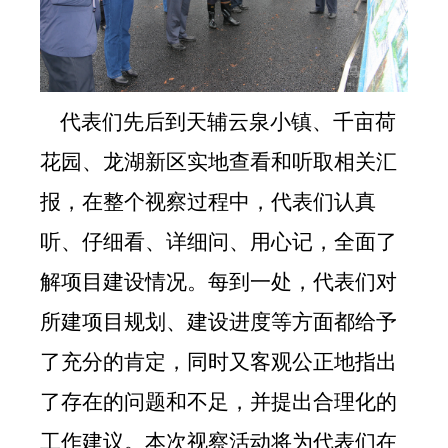
代表们先后到
天辅云泉小镇
、
千亩荷
花园
、
龙湖新区
实地查看和听取相关汇
报，
在整个视察过程中，代表们认真
听、仔细看、详细问、用心记，全面了
解
项目
建设情况
。
每到一处，代表们对
所建项目规划、建设进度等方面都给予
了充分的肯定，
同时又客观公正地指出
了存在的问题和不足，并提出合理化的
工作建议。
本次视察活动将为代表们在